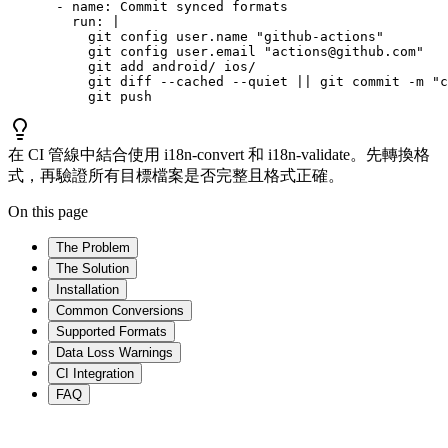
      - name: Commit synced formats

        run: |

          git config user.name "github-actions"

          git config user.email "
actions@github.com
"

          git add android/ ios/

          git diff --cached --quiet || git commit -m "c
          git push
在 CI 管線中結合使用 i18n-convert 和 i18n-validate。先轉換格
式，再驗證所有目標檔案是否完整且格式正確。
On this page
The Problem
The Solution
Installation
Common Conversions
Supported Formats
Data Loss Warnings
CI Integration
FAQ