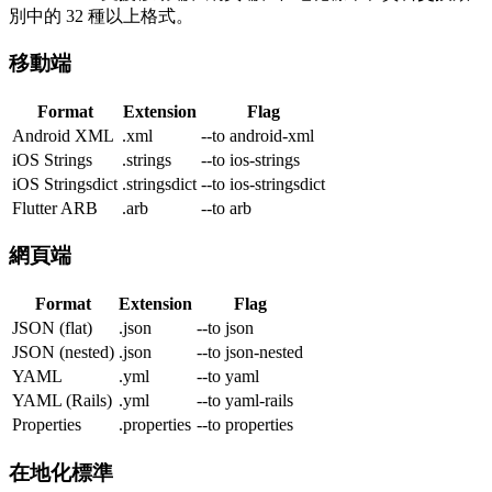
別中的 32 種以上格式。
移動端
Format
Extension
Flag
Android XML
.xml
--to
android-xml
iOS Strings
.strings
--to
ios-strings
iOS Stringsdict
.stringsdict
--to
ios-stringsdict
Flutter ARB
.arb
--to
arb
網頁端
Format
Extension
Flag
JSON (flat)
.json
--to
json
JSON (nested)
.json
--to
json-nested
YAML
.yml
--to
yaml
YAML (Rails)
.yml
--to
yaml-rails
Properties
.properties
--to
properties
在地化標準