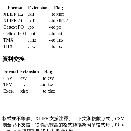
Format
Extension
Flag
XLIFF 1.2
.xlf
--to
xliff
XLIFF 2.0
.xlf
--to
xliff-2
Gettext PO
.po
--to
po
Gettext POT
.pot
--to
pot
TMX
.tmx
--to
tmx
TBX
.tbx
--to
tbx
資料交換
Format
Extension
Flag
CSV
.csv
--to
csv
TSV
.tsv
--to
tsv
Excel
.xlsx
--to
xlsx
格式並不等價。XLIFF 支援注釋、上下文和複數形式，CSV
則全都不支援。從資訊豐富的格式轉換為簡單格式時，i18n-
convert 會準確說明將丟失哪些內容。