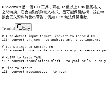
i18n-convert 是一個 CLI 工具，可在 32 種以上 i18n 檔案格式
之間轉換。它會自動偵測輸入格式、盡可能保留結構，並在轉
換會丟失資料時發出警告，例如 CSV 無法保留複數。
Terminal
Copy
# Auto-detect input format, convert to Android XML

i18n-convert en.json --to android-xml -o strings.xml

# iOS Strings to Gettext PO

i18n-convert Localizable.strings --to po -o messages.po

# XLIFF to Rails YAML

i18n-convert translations.xliff --to yaml-rails -o en.y
# Pipe to stdout

i18n-convert messages.po --to json