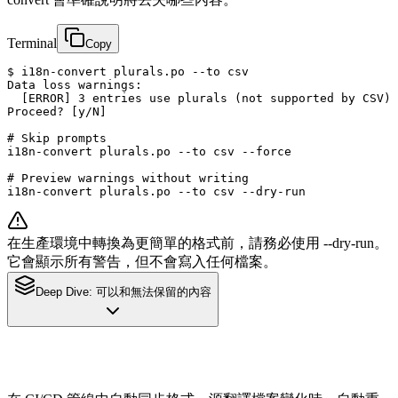
Terminal
Copy
$ i18n-convert plurals.po --to csv

Data loss warnings:

  [ERROR] 3 entries use plurals (not supported by CSV)

Proceed? [y/N]

# Skip prompts

i18n-convert plurals.po --to csv --force

# Preview warnings without writing

i18n-convert plurals.po --to csv --dry-run
在生產環境中轉換為更簡單的格式前，請務必使用 --dry-run。
它會顯示所有警告，但不會寫入任何檔案。
Deep Dive:
可以和無法保留的內容