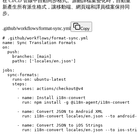
在 CI/CD 管線中自動同步格式。源翻譯檔案變化時，自動重
新產生所有派生格式，讓移動端、網頁端和譯員檔案保持同
步。
.github/workflows/format-sync.yml
Copy
# .github/workflows/format-sync.yml

name: Sync Translation Formats

on:

  push:

    branches: [main]

    paths: ['locales/en.json']

jobs:

  sync-formats:

    runs-on: ubuntu-latest

    steps:

      - uses: actions/checkout@v4

      - name: Install i18n-convert

        run: npm install -g @i18n-agent/i18n-convert

      - name: Convert JSON to Android XML

        run: i18n-convert locales/en.json --to android-
      - name: Convert JSON to iOS Strings

        run: i18n-convert locales/en.json --to ios-stri