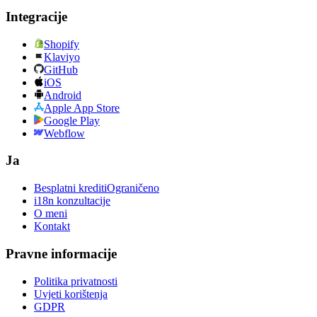
Integracije
Shopify
Klaviyo
GitHub
iOS
Android
Apple App Store
Google Play
Webflow
Ja
Besplatni krediti
Ograničeno
i18n konzultacije
O meni
Kontakt
Pravne informacije
Politika privatnosti
Uvjeti korištenja
GDPR