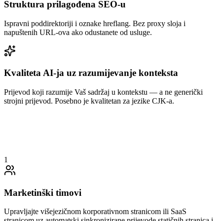
Struktura prilagođena SEO-u
Ispravni poddirektoriji i oznake hreflang. Bez proxy sloja i
napuštenih URL-ova ako odustanete od usluge.
Kvaliteta AI-ja uz razumijevanje konteksta
Prijevod koji razumije Vaš sadržaj u kontekstu — a ne generički
strojni prijevod. Posebno je kvalitetan za jezike CJK-a.
1
Marketinški timovi
Upravljajte višejezičnom korporativnom stranicom ili SaaS
stranicom uz automatski sinkronizirane prijevode statičnih stranica i