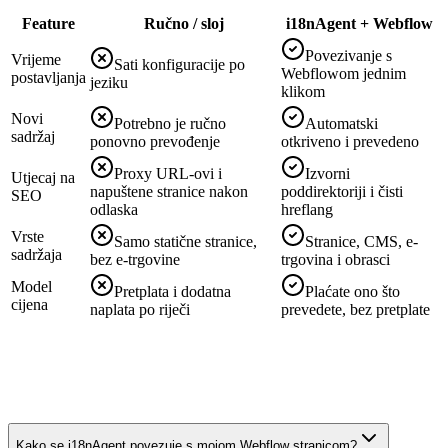
Feature
Ručno / sloj
i18nAgent + Webflow
Povezivanje s
Vrijeme
Sati konfiguracije po
Webflowom jednim
postavljanja
jeziku
klikom
Novi
Potrebno je ručno
Automatski
sadržaj
ponovno prevođenje
otkriveno i prevedeno
Proxy URL-ovi i
Izvorni
Utjecaj na
napuštene stranice nakon
poddirektoriji i čisti
SEO
odlaska
hreflang
Vrste
Samo statične stranice,
Stranice, CMS, e-
sadržaja
bez e-trgovine
trgovina i obrasci
Model
Pretplata i dodatna
Plaćate ono što
cijena
naplata po riječi
prevedete, bez pretplate
Kako se i18nAgent povezuje s mojom Webflow stranicom?