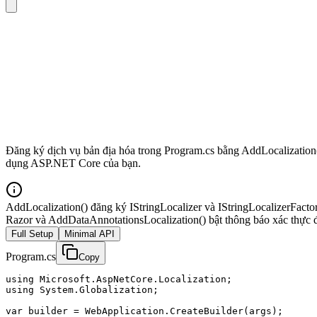
Đăng ký dịch vụ bản địa hóa trong Program.cs bằng AddLocalization()
dụng ASP.NET Core của bạn.
AddLocalization() đăng ký IStringLocalizer và IStringLocalizerFacto
Razor và AddDataAnnotationsLocalization() bật thông báo xác thực đ
Full Setup
Minimal API
Program.cs
Copy
using Microsoft.AspNetCore.Localization;

using System.Globalization;

var builder = WebApplication.CreateBuilder(args);
