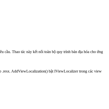
u cầu. Thao tác này kết nối toàn bộ quy trình bản địa hóa cho ứng
ệp .resx. AddViewLocalization() bật IViewLocalizer trong các view