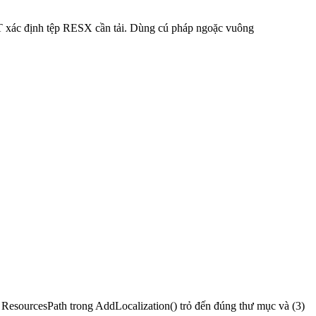
c T xác định tệp RESX cần tải. Dùng cú pháp ngoặc vuông
2) ResourcesPath trong AddLocalization() trỏ đến đúng thư mục và (3)