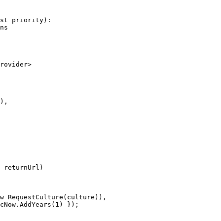
st priority):

ns

rovider>

),

 returnUrl)

w RequestCulture(culture)),

cNow.AddYears(1) });
