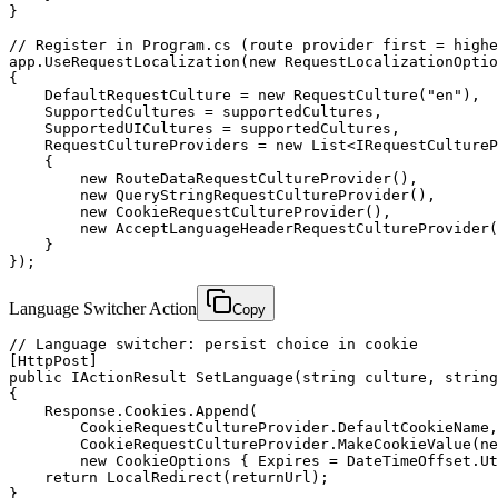
}

// Register in Program.cs (route provider first = highe
app.UseRequestLocalization(new RequestLocalizationOptio
{

    DefaultRequestCulture = new RequestCulture("en"),

    SupportedCultures = supportedCultures,

    SupportedUICultures = supportedCultures,

    RequestCultureProviders = new List<IRequestCultureP
    {

        new RouteDataRequestCultureProvider(),

        new QueryStringRequestCultureProvider(),

        new CookieRequestCultureProvider(),

        new AcceptLanguageHeaderRequestCultureProvider(
    }

});
Language Switcher Action
Copy
// Language switcher: persist choice in cookie

[HttpPost]

public IActionResult SetLanguage(string culture, string
{

    Response.Cookies.Append(

        CookieRequestCultureProvider.DefaultCookieName,

        CookieRequestCultureProvider.MakeCookieValue(ne
        new CookieOptions { Expires = DateTimeOffset.Ut
    return LocalRedirect(returnUrl);

}