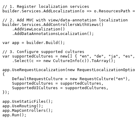
// 1. Register localization services

builder.Services.AddLocalization(o => o.ResourcesPath =
// 2. Add MVC with view/data-annotation localization

builder.Services.AddControllersWithViews()

    .AddViewLocalization()

    .AddDataAnnotationsLocalization();

var app = builder.Build();

// 3. Configure supported cultures

var supportedCultures = new[] { "en", "de", "ja", "es",
    .Select(c => new CultureInfo(c)).ToArray();

app.UseRequestLocalization(new RequestLocalizationOptio
{

    DefaultRequestCulture = new RequestCulture("en"),

    SupportedCultures = supportedCultures,

    SupportedUICultures = supportedCultures,

});

app.UseStaticFiles();

app.UseRouting();

app.MapControllers();

app.Run();