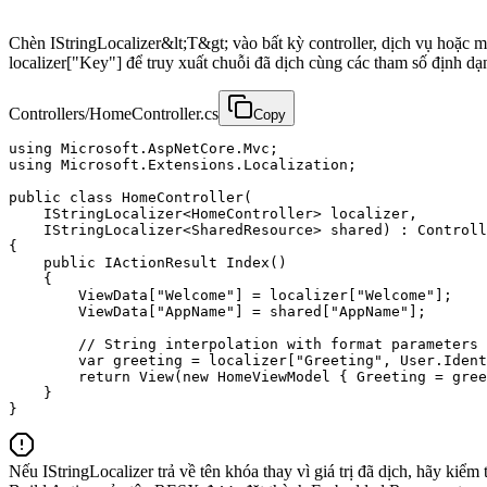
Chèn IStringLocalizer&lt;T&gt; vào bất kỳ controller, dịch vụ hoặc
localizer["Key"] để truy xuất chuỗi đã dịch cùng các tham số định dạ
Controllers/HomeController.cs
Copy
using Microsoft.AspNetCore.Mvc;

using Microsoft.Extensions.Localization;

public class HomeController(

    IStringLocalizer<HomeController> localizer,

    IStringLocalizer<SharedResource> shared) : Controll
{

    public IActionResult Index()

    {

        ViewData["Welcome"] = localizer["Welcome"];

        ViewData["AppName"] = shared["AppName"];

        // String interpolation with format parameters

        var greeting = localizer["Greeting", User.Ident
        return View(new HomeViewModel { Greeting = gree
    }

}
Nếu IStringLocalizer trả về tên khóa thay vì giá trị đã dịch, hãy kiể