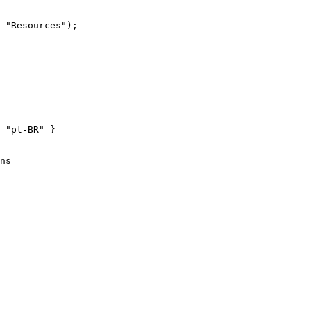
 "Resources");

 "pt-BR" }

ns
