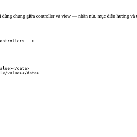
dùng chung giữa controller và view — nhãn nút, mục điều hướng và t
ontrollers -->

alue></data>

l</value></data>
