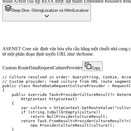
Build Action của tệp RESX được đặt thành Embedded Resource trong
Deep Dive:
IStringLocalizer và IHtmlLocalizer
ASP.NET Core xác định văn hóa yêu cầu bằng một chuỗi nhà cung cấp
từ một phân đoạn định tuyến URL như /de/home.
Custom RouteDataRequestCultureProvider
Copy
// Culture resolved in order: QueryString, Cookie, Acce
// Custom provider: read culture from URL route segment
public class RouteDataRequestCultureProvider : RequestC
{

    public override Task<ProviderCultureResult?> Determ
        HttpContext httpContext)

    {

        var culture = httpContext.GetRouteValue("cultur
        if (string.IsNullOrEmpty(culture))

            return NullProviderCultureResult;

        return Task.FromResult<ProviderCultureResult?>(

            new ProviderCultureResult(culture));

    }
