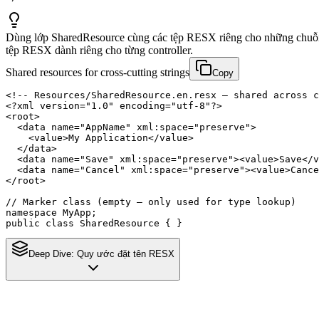
Dùng lớp SharedResource cùng các tệp RESX riêng cho những chuỗi 
tệp RESX dành riêng cho từng controller.
Shared resources for cross-cutting strings
Copy
<!-- Resources/SharedResource.en.resx — shared across c
<?xml version="1.0" encoding="utf-8"?>

<root>

  <data name="AppName" xml:space="preserve">

    <value>My Application</value>

  </data>

  <data name="Save" xml:space="preserve"><value>Save</v
  <data name="Cancel" xml:space="preserve"><value>Cance
</root>

// Marker class (empty — only used for type lookup)

namespace MyApp;

public class SharedResource { }
Deep Dive:
Quy ước đặt tên RESX