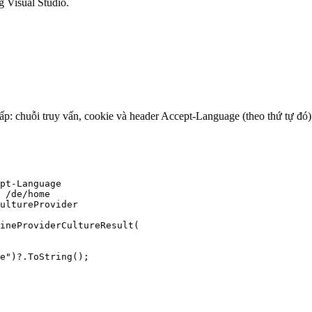
 Visual Studio.
: chuỗi truy vấn, cookie và header Accept-Language (theo thứ tự đó
pt-Language

 /de/home

ultureProvider

ineProviderCultureResult(

e")?.ToString();
