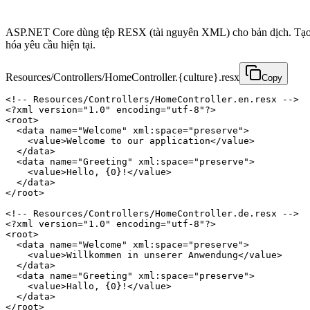
ASP.NET Core dùng tệp RESX (tài nguyên XML) cho bản dịch. Tạo mộ
hóa yêu cầu hiện tại.
Resources/Controllers/HomeController.{culture}.resx
Copy
<!-- Resources/Controllers/HomeController.en.resx -->

<?xml version="1.0" encoding="utf-8"?>

<root>

  <data name="Welcome" xml:space="preserve">

    <value>Welcome to our application</value>

  </data>

  <data name="Greeting" xml:space="preserve">

    <value>Hello, {0}!</value>

  </data>

</root>

<!-- Resources/Controllers/HomeController.de.resx -->

<?xml version="1.0" encoding="utf-8"?>

<root>

  <data name="Welcome" xml:space="preserve">

    <value>Willkommen in unserer Anwendung</value>

  </data>

  <data name="Greeting" xml:space="preserve">

    <value>Hallo, {0}!</value>

  </data>

</root>