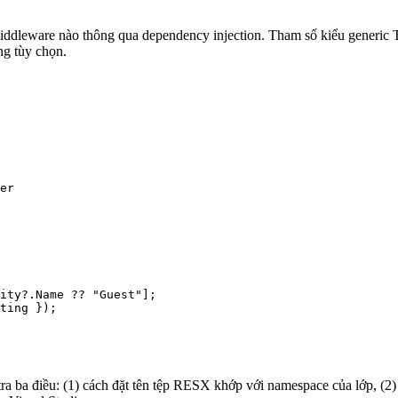
 middleware nào thông qua dependency injection. Tham số kiểu generi
ng tùy chọn.
er

ity?.Name ?? "Guest"];

ting });

m tra ba điều: (1) cách đặt tên tệp RESX khớp với namespace của lớp, (