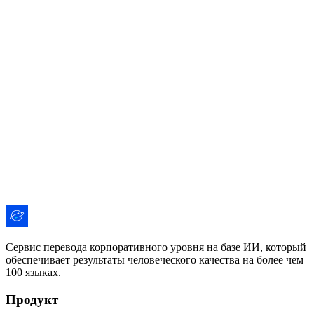
MCP Client
MCP
Клиент Model Context Protocol для перевода с помощью ИИ
прямо в IDE.
Открыть на GitHub
API Docs
Docs
Полная документация API для интеграции i18n Agent в
рабочий процесс.
Открыть документацию
Сервис перевода корпоративного уровня на базе ИИ, который
обеспечивает результаты человеческого качества на более чем
100 языках.
Продукт