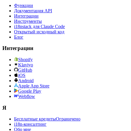
Функции
Документация API
Интеграции
Инструменты
i18nstack для Claude Code
Открытый исходный код
Блог
Интеграции
Shopify
Klaviyo
GitHub
iOS
Android
Apple App Store
Google Play
Webflow
Я
Бесплатные кредиты
Ограничено
i18n-консалтинг
Обо мне