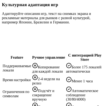
Культурная адаптация игр
Адаптируйте описания игр, текст на снимках экрана и
рекламные материалы для рынков с разной культурой,
например Японии, Бразилии и Германии.
С интеграцией Play
Feature
Ручное управление
Store
Поддерживаемые
Копирование
Более 175 локалей
локали
для каждой локали
автоматически
2-4 недели на
Время настройки
Менее 1 часа
релиз
Подсчёт и
Автоматическое
Ограничения по
сокращение
соблюдение
символам
вручную
(30/80/4000)