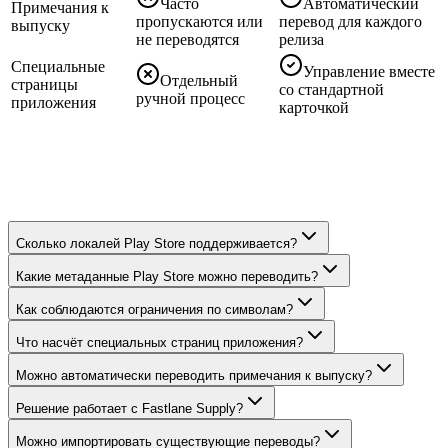
Часто
Автоматический
Примечания к
пропускаются или
перевод для каждого
выпуску
не переводятся
релиза
Специальные
Управление вместе
Отдельный
страницы
со стандартной
ручной процесс
приложения
карточкой
Сколько локалей Play Store поддерживается?
Какие метаданные Play Store можно переводить?
Как соблюдаются ограничения по символам?
Что насчёт специальных страниц приложения?
Можно автоматически переводить примечания к выпуску?
Решение работает с Fastlane Supply?
Можно импортировать существующие переводы?