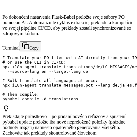
Po dokončení nastavenia Flask-Babel preložte svoje súbory PO
pomocou AI. Automatizujte cyklus extrakcie, prekladu a kompilácie
vo svojej pipeline CI/CD, aby preklady zostali synchronizované so
zdrojovým kódom.
Terminal
Copy
# Translate your PO files with AI directly from your ID
# or use the CLI in CI/CD:

npx i18n-agent translate translations/de/LC_MESSAGES/me
  --source-lang en --target-lang de

# Bulk translate all languages at once:

npx i18n-agent translate messages.pot --lang de,ja,es,f
# Then compile:

pybabel compile -d translations
Prekladajte prírastkovo – po pridaní nových reťazcov a spustení
pybabel update preložte iba nové nepreložené položky (prázdne
hodnoty msgstr) namiesto opätovného generovania všetkého.
Zachováte tak preklady skontrolované človekom.