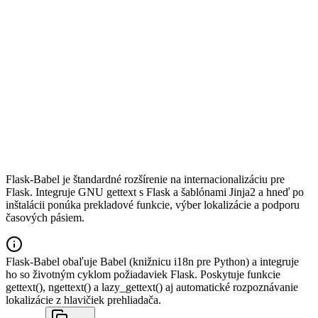
Flask-Babel je štandardné rozšírenie na internacionalizáciu pre
Flask. Integruje GNU gettext s Flask a šablónami Jinja2 a hneď po
inštalácii ponúka prekladové funkcie, výber lokalizácie a podporu
časových pásiem.
Flask-Babel obaľuje Babel (knižnicu i18n pre Python) a integruje
ho so životným cyklom požiadaviek Flask. Poskytuje funkcie
gettext(), ngettext() a lazy_gettext() aj automatické rozpoznávanie
lokalizácie z hlavičiek prehliadača.