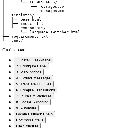
│       └── LC_MESSAGES/

│           ├── messages.po

│           └── messages.mo

├── templates/

│   ├── base.html

│   ├── index.html

│   └── components/

│       └── language_switcher.html

├── requirements.txt

└── venv/
On this page
1. Install Flask-Babel
2. Configure Babel
3. Mark Strings
4. Extract Messages
5. Translate PO Files
6. Compile Translations
7. Plurals & Variables
8. Locale Switching
9. Automate
Locale Fallback Chain
Common Pitfalls
File Structure