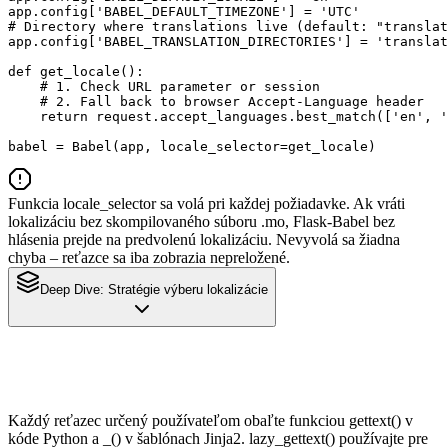
app.config['BABEL_DEFAULT_TIMEZONE'] = 'UTC'

# Directory where translations live (default: "translat
app.config['BABEL_TRANSLATION_DIRECTORIES'] = 'translat
def get_locale():

    # 1. Check URL parameter or session

    # 2. Fall back to browser Accept-Language header

    return request.accept_languages.best_match(['en', '
babel = Babel(app, locale_selector=get_locale)
Funkcia locale_selector sa volá pri každej požiadavke. Ak vráti
lokalizáciu bez skompilovaného súboru .mo, Flask-Babel bez
hlásenia prejde na predvolenú lokalizáciu. Nevyvolá sa žiadna
chyba – reťazce sa iba zobrazia nepreložené.
Deep Dive:
Stratégie výberu lokalizácie
Každý reťazec určený používateľom obaľte funkciou gettext() v
kóde Python a _() v šablónach Jinja2. lazy_gettext() používajte pre