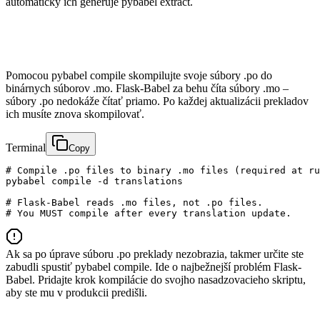
automaticky ich generuje pybabel extract.
Pomocou pybabel compile skompilujte svoje súbory .po do
binárnych súborov .mo. Flask-Babel za behu číta súbory .mo –
súbory .po nedokáže čítať priamo. Po každej aktualizácii prekladov
ich musíte znova skompilovať.
Terminal
Copy
# Compile .po files to binary .mo files (required at ru
pybabel compile -d translations

# Flask-Babel reads .mo files, not .po files.

# You MUST compile after every translation update.
Ak sa po úprave súboru .po preklady nezobrazia, takmer určite ste
zabudli spustiť pybabel compile. Ide o najbežnejší problém Flask-
Babel. Pridajte krok kompilácie do svojho nasadzovacieho skriptu,
aby ste mu v produkcii predišli.