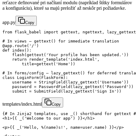
reťazce definované pri načítaní modulu (napríklad štítky formulárov
a konfiguráciu), ktoré sa majú preložiť až neskôr pri požiadavke.
app.py
Copy
from flask_babel import gettext, ngettext, lazy_gettext

# In views — gettext() for immediate translation

@app.route('/')

def index():

    flash(gettext('Your profile has been updated.'))

    return render_template('index.html',

        title=gettext('Home'))

# In forms/config — lazy_gettext() for deferred transla
class LoginForm(FlaskForm):

    username = StringField(lazy_gettext('Username'))

    password = PasswordField(lazy_gettext('Password'))

    submit = SubmitField(lazy_gettext('Sign In'))
templates/index.html
Copy
{# In Jinja2 templates, use _() shorthand for gettext #
<h1>{{ _('Welcome to our app') }}</h1>

<p>{{ _('Hello, %(name)s!', name=user.name) }}</p>
