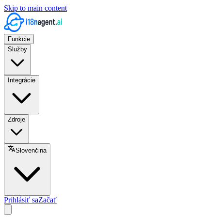
Skip to main content
Funkcie
Služby
Integrácie
Zdroje
Slovenčina
Prihlásiť sa
Začať