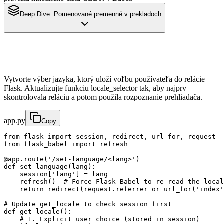
Deep Dive:
Pomenované premenné v prekladoch
Vytvorte výber jazyka, ktorý uloží voľbu používateľa do relácie
Flask. Aktualizujte funkciu locale_selector tak, aby najprv
skontrolovala reláciu a potom použila rozpoznanie prehliadača.
app.py
Copy
from flask import session, redirect, url_for, request

from flask_babel import refresh

@app.route('/set-language/<lang>')

def set_language(lang):

    session['lang'] = lang

    refresh()  # Force Flask-Babel to re-read the local
    return redirect(request.referrer or url_for('index'
# Update get_locale to check session first

def get_locale():

    # 1. Explicit user choice (stored in session)
