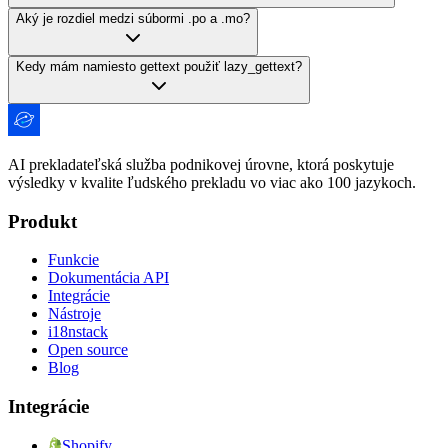
Aký je rozdiel medzi súbormi .po a .mo?
Kedy mám namiesto gettext použiť lazy_gettext?
AI prekladateľská služba podnikovej úrovne, ktorá poskytuje
výsledky v kvalite ľudského prekladu vo viac ako 100 jazykoch.
Produkt
Funkcie
Dokumentácia API
Integrácie
Nástroje
i18nstack
Open source
Blog
Integrácie
Shopify