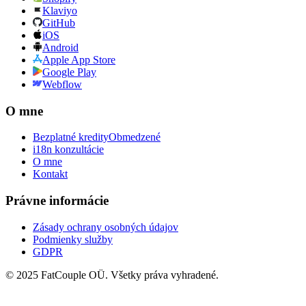
Klaviyo
GitHub
iOS
Android
Apple App Store
Google Play
Webflow
O mne
Bezplatné kredity
Obmedzené
i18n konzultácie
O mne
Kontakt
Právne informácie
Zásady ochrany osobných údajov
Podmienky služby
GDPR
© 2025 FatCouple OÜ. Všetky práva vyhradené.