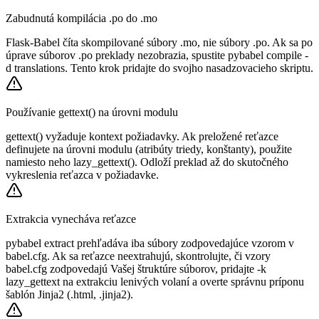
Zabudnutá kompilácia .po do .mo
Flask-Babel číta skompilované súbory .mo, nie súbory .po. Ak sa po
úprave súborov .po preklady nezobrazia, spustite pybabel compile -
d translations. Tento krok pridajte do svojho nasadzovacieho skriptu.
Používanie gettext() na úrovni modulu
gettext() vyžaduje kontext požiadavky. Ak preložené reťazce
definujete na úrovni modulu (atribúty triedy, konštanty), použite
namiesto neho lazy_gettext(). Odloží preklad až do skutočného
vykreslenia reťazca v požiadavke.
Extrakcia vynecháva reťazce
pybabel extract prehľadáva iba súbory zodpovedajúce vzorom v
babel.cfg. Ak sa reťazce neextrahujú, skontrolujte, či vzory
babel.cfg zodpovedajú Vašej štruktúre súborov, pridajte -k
lazy_gettext na extrakciu lenivých volaní a overte správnu príponu
šablón Jinja2 (.html, .jinja2).