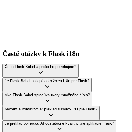
German
Spanish
French
Japanese
Korean
Chinese (Simplified)
Portuguese (BR)
Italian
Časté otázky k Flask i18n
Čo je Flask-Babel a prečo ho potrebujem?
Je Flask-Babel najlepšia knižnica i18n pre Flask?
Ako Flask-Babel spracúva tvary množného čísla?
Môžem automatizovať preklad súborov PO pre Flask?
Je preklad pomocou AI dostatočne kvalitný pre aplikácie Flask?