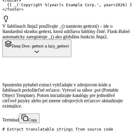
<footer>

  {{ _('Copyright %(year)s Example Corp.', year=2026) }
</footer>
V šablónach Jinja2 používajte _() namiesto gettext() – ide o
štandardnú skratku gettext, ktorá udržiava šablóny čisté. Flask-Babel
automaticky zaregistruje _() ako globálnu funkciu Jinja2.
Deep Dive:
gettext a lazy_gettext
Spustením pybabel extract vyhľadajte v zdrojovom kóde a
šablónach preložiteľné reťazce. Vytvorí sa súbor .pot (Portable
Object Template). Potom inicializujte katalógy pre jednotlivé
cieľové jazyky alebo pri zmene zdrojových reťazcov aktualizujte
existujúce.
Terminal
Copy
# Extract translatable strings from source code
