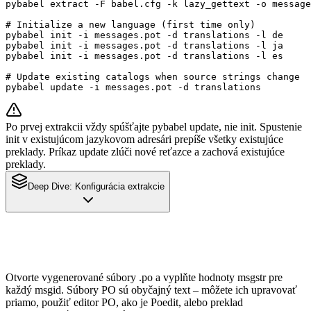
pybabel extract -F babel.cfg -k lazy_gettext -o message
# Initialize a new language (first time only)

pybabel init -i messages.pot -d translations -l de

pybabel init -i messages.pot -d translations -l ja

pybabel init -i messages.pot -d translations -l es

# Update existing catalogs when source strings change

pybabel update -i messages.pot -d translations
Po prvej extrakcii vždy spúšťajte pybabel update, nie init. Spustenie
init v existujúcom jazykovom adresári prepíše všetky existujúce
preklady. Príkaz update zlúči nové reťazce a zachová existujúce
preklady.
Deep Dive:
Konfigurácia extrakcie
Otvorte vygenerované súbory .po a vyplňte hodnoty msgstr pre
každý msgid. Súbory PO sú obyčajný text – môžete ich upravovať
priamo, použiť editor PO, ako je Poedit, alebo preklad