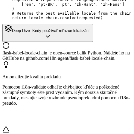
        ['en', 'pt-BR', 'pt', 'zh-Hant', 'zh-Hans']

    )

    # Returns the best available locale from the chain

    return locale_chain.resolve(requested)
Deep Dive:
Kedy používať reťazce lokalizácií
flask-babel-locale-chain je open-source balík Python. Nájdete ho na
GitHube na github.com/i18n-agent/flask-babel-locale-chain.
Automatizujte kvalitu prekladu
Pomocou i18n-validate odhaľte chýbajúce kľúče a poškodené
zástupné symboly ešte pred vydaním. Kým dorazia skutočné
preklady, otestujte svoje rozhranie pseudoprekladmi pomocou i18n-
pseudo.