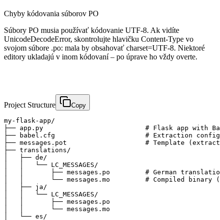
Chyby kódovania súborov PO
Súbory PO musia používať kódovanie UTF-8. Ak vidíte
UnicodeDecodeError, skontrolujte hlavičku Content-Type vo
svojom súbore .po: mala by obsahovať charset=UTF-8. Niektoré
editory ukladajú v inom kódovaní – po úprave ho vždy overte.
Project Structure
Copy
my-flask-app/

├── app.py                          # Flask app with Ba
├── babel.cfg                       # Extraction config

├── messages.pot                    # Template (extract
├── translations/

│   ├── de/

│   │   └── LC_MESSAGES/

│   │       ├── messages.po         # German translatio
│   │       └── messages.mo         # Compiled binary (
│   ├── ja/

│   │   └── LC_MESSAGES/

│   │       ├── messages.po

│   │       └── messages.mo

│   └── es/
