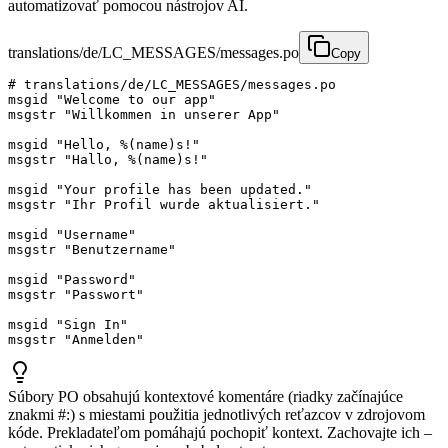
automatizovať pomocou nástrojov AI.
translations/de/LC_MESSAGES/messages.po
Copy
# translations/de/LC_MESSAGES/messages.po

msgid "Welcome to our app"

msgstr "Willkommen in unserer App"

msgid "Hello, %(name)s!"

msgstr "Hallo, %(name)s!"

msgid "Your profile has been updated."

msgstr "Ihr Profil wurde aktualisiert."

msgid "Username"

msgstr "Benutzername"

msgid "Password"

msgstr "Passwort"

msgid "Sign In"

msgstr "Anmelden"
Súbory PO obsahujú kontextové komentáre (riadky začínajúce
znakmi #:) s miestami použitia jednotlivých reťazcov v zdrojovom
kóde. Prekladateľom pomáhajú pochopiť kontext. Zachovajte ich –