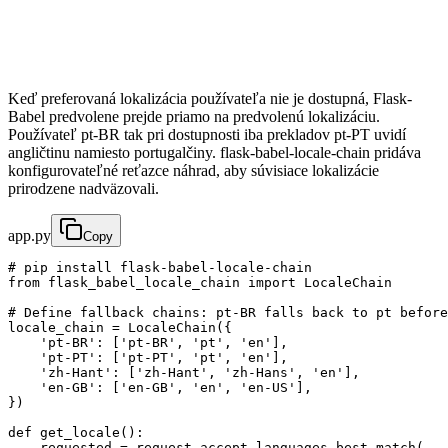
Keď preferovaná lokalizácia používateľa nie je dostupná, Flask-
Babel predvolene prejde priamo na predvolenú lokalizáciu.
Používateľ pt-BR tak pri dostupnosti iba prekladov pt-PT uvidí
angličtinu namiesto portugalčiny. flask-babel-locale-chain pridáva
konfigurovateľné reťazce náhrad, aby súvisiace lokalizácie
prirodzene nadväzovali.
app.py
Copy
# pip install flask-babel-locale-chain

from flask_babel_locale_chain import LocaleChain

# Define fallback chains: pt-BR falls back to pt before
locale_chain = LocaleChain({

    'pt-BR': ['pt-BR', 'pt', 'en'],

    'pt-PT': ['pt-PT', 'pt', 'en'],

    'zh-Hant': ['zh-Hant', 'zh-Hans', 'en'],

    'en-GB': ['en-GB', 'en', 'en-US'],

})

def get_locale():

    requested = request.accept_languages.best_match(
