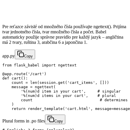
Pre reťazce závislé od množného čísla používajte ngettext(). Prijíma
tvar jednotného čísla, tvar množného čísla a počet. Babel
automaticky použije správne pravidlo pre každý jazyk – angličtina
má 2 tvary, ruština 3, arabčina 6 a japončina 1.
app.py
Copy
from flask_babel import ngettext

@app.route('/cart')

def cart():

    count = len(session.get('cart_items', []))

    message = ngettext(

        '%(num)d item in your cart',     # singular

        '%(num)d items in your cart',    # plural

        count                             # determines 
    )

    return render_template('cart.html', message=message
Plural forms in .po files
Copy