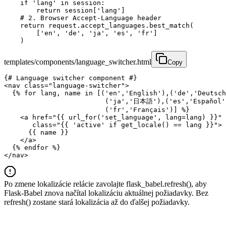
    if 'lang' in session:

        return session['lang']

    # 2. Browser Accept-Language header

    return request.accept_languages.best_match(

        ['en', 'de', 'ja', 'es', 'fr']

    )
templates/components/language_switcher.html
Copy
{# Language switcher component #}

<nav class="language-switcher">

  {% for lang, name in [('en','English'),('de','Deutsch
                         ('ja','日本語'),('es','Español')
                         ('fr','Français')] %}

    <a href="{{ url_for('set_language', lang=lang) }}"

       class="{{ 'active' if get_locale() == lang }}">

      {{ name }}

    </a>

  {% endfor %}

</nav>
Po zmene lokalizácie relácie zavolajte flask_babel.refresh(), aby
Flask-Babel znova načítal lokalizáciu aktuálnej požiadavky. Bez
refresh() zostane stará lokalizácia až do ďalšej požiadavky.