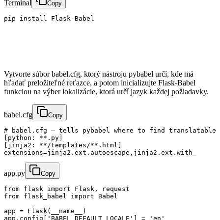
Terminal
Copy
pip install Flask-Babel
Vytvorte súbor babel.cfg, ktorý nástroju pybabel určí, kde má
hľadať preložiteľné reťazce, a potom inicializujte Flask-Babel
funkciou na výber lokalizácie, ktorá určí jazyk každej požiadavky.
babel.cfg
Copy
# babel.cfg — tells pybabel where to find translatable 
[python: **.py]

[jinja2: **/templates/**.html]

extensions=jinja2.ext.autoescape,jinja2.ext.with_
app.py
Copy
from flask import Flask, request

from flask_babel import Babel

app = Flask(__name__)

app.config['BABEL_DEFAULT_LOCALE'] = 'en'
