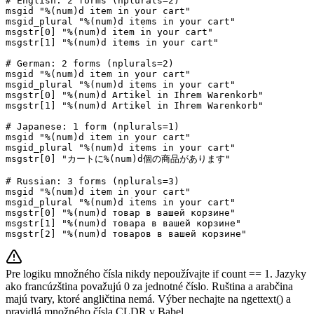
# English: 2 forms (nplurals=2)

msgid "%(num)d item in your cart"

msgid_plural "%(num)d items in your cart"

msgstr[0] "%(num)d item in your cart"

msgstr[1] "%(num)d items in your cart"

# German: 2 forms (nplurals=2)

msgid "%(num)d item in your cart"

msgid_plural "%(num)d items in your cart"

msgstr[0] "%(num)d Artikel in Ihrem Warenkorb"

msgstr[1] "%(num)d Artikel in Ihrem Warenkorb"

# Japanese: 1 form (nplurals=1)

msgid "%(num)d item in your cart"

msgid_plural "%(num)d items in your cart"

msgstr[0] "カートに%(num)d個の商品があります"

# Russian: 3 forms (nplurals=3)

msgid "%(num)d item in your cart"

msgid_plural "%(num)d items in your cart"

msgstr[0] "%(num)d товар в вашей корзине"

msgstr[1] "%(num)d товара в вашей корзине"

msgstr[2] "%(num)d товаров в вашей корзине"
Pre logiku množného čísla nikdy nepoužívajte if count == 1. Jazyky
ako francúzština považujú 0 za jednotné číslo. Ruština a arabčina
majú tvary, ktoré angličtina nemá. Výber nechajte na ngettext() a
pravidlá množného čísla CLDR v Babel.