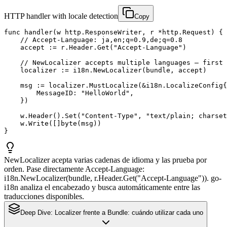
HTTP handler with locale detection
Copy
func handler(w http.ResponseWriter, r *http.Request) {

    // Accept-Language: ja,en;q=0.9,de;q=0.8

    accept := r.Header.Get("Accept-Language")

    // NewLocalizer accepts multiple languages — first 
    localizer := i18n.NewLocalizer(bundle, accept)

    msg := localizer.MustLocalize(&i18n.LocalizeConfig{

        MessageID: "HelloWorld",

    })

    w.Header().Set("Content-Type", "text/plain; charset
    w.Write([]byte(msg))

}
NewLocalizer acepta varias cadenas de idioma y las prueba por
orden. Pase directamente Accept-Language:
i18n.NewLocalizer(bundle, r.Header.Get("Accept-Language")). go-
i18n analiza el encabezado y busca automáticamente entre las
traducciones disponibles.
Deep Dive:
Localizer frente a Bundle: cuándo utilizar cada uno