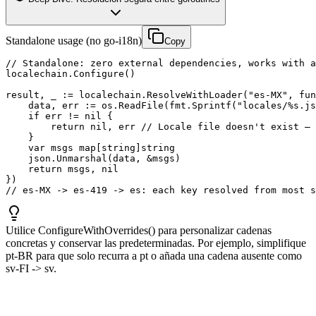
Standalone usage (no go-i18n)
Copy
// Standalone: zero external dependencies, works with a
localechain.Configure()

result, _ := localechain.ResolveWithLoader("es-MX", fun
    data, err := os.ReadFile(fmt.Sprintf("locales/%s.js
    if err != nil {

        return nil, err // Locale file doesn't exist — 
    }

    var msgs map[string]string

    json.Unmarshal(data, &msgs)

    return msgs, nil

})

// es-MX -> es-419 -> es: each key resolved from most s
Utilice ConfigureWithOverrides() para personalizar cadenas
concretas y conservar las predeterminadas. Por ejemplo, simplifique
pt-BR para que solo recurra a pt o añada una cadena ausente como
sv-FI -> sv.