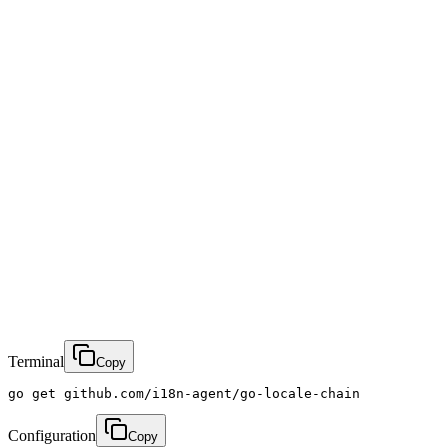
German
Spanish
French
Japanese
Korean
Chinese (Simplified)
Portuguese (BR)
Italian
Terminal
Copy
go get github.com/i18n-agent/go-locale-chain
Configuration
Copy