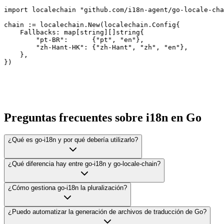
import localechain "github.com/i18n-agent/go-locale-cha
chain := localechain.New(localechain.Config{

    Fallbacks: map[string][]string{

        "pt-BR":      {"pt", "en"},

        "zh-Hant-HK": {"zh-Hant", "zh", "en"},

    },

})
Preguntas frecuentes sobre i18n en Go
¿Qué es go-i18n y por qué debería utilizarlo?
¿Qué diferencia hay entre go-i18n y go-locale-chain?
¿Cómo gestiona go-i18n la pluralización?
¿Puedo automatizar la generación de archivos de traducción de Go?