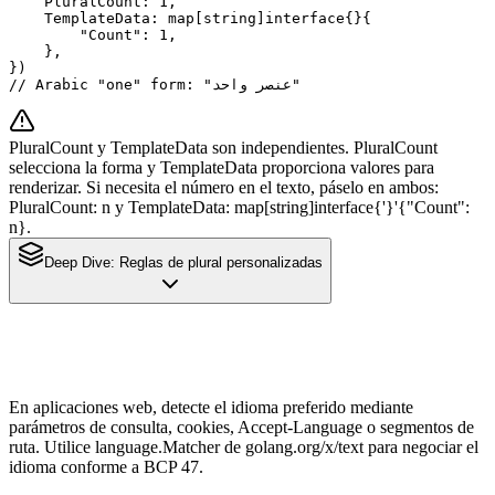
    PluralCount: 1,

    TemplateData: map[string]interface{}{

        "Count": 1,

    },

})

// Arabic "one" form: "عنصر واحد"
PluralCount y TemplateData son independientes. PluralCount
selecciona la forma y TemplateData proporciona valores para
renderizar. Si necesita el número en el texto, páselo en ambos:
PluralCount: n y TemplateData: map[string]interface{'}'{"Count":
n}.
Deep Dive:
Reglas de plural personalizadas
En aplicaciones web, detecte el idioma preferido mediante
parámetros de consulta, cookies, Accept-Language o segmentos de
ruta. Utilice language.Matcher de golang.org/x/text para negociar el
idioma conforme a BCP 47.