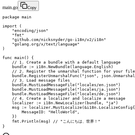
main.go
Copy
package main

import (

    "encoding/json"

    "fmt"

    "github.com/nicksnyder/go-i18n/v2/i18n"

    "golang.org/x/text/language"

)

func main() {

    // 1. Create a bundle with a default language

    bundle := i18n.NewBundle(language.English)

    // 2. Register the unmarshal function for your file
    bundle.RegisterUnmarshalFunc("json", json.Unmarshal
    // 3. Load message files

    bundle.MustLoadMessageFile("locales/en.json")

    bundle.MustLoadMessageFile("locales/ja.json")

    bundle.MustLoadMessageFile("locales/de.json")

    // 4. Create a localizer and localize a message

    localizer := i18n.NewLocalizer(bundle, "ja")

    msg := localizer.MustLocalize(&i18n.LocalizeConfig{

        MessageID: "HelloWorld",

    })

    fmt.Println(msg) // "こんにちは、世界！"

}