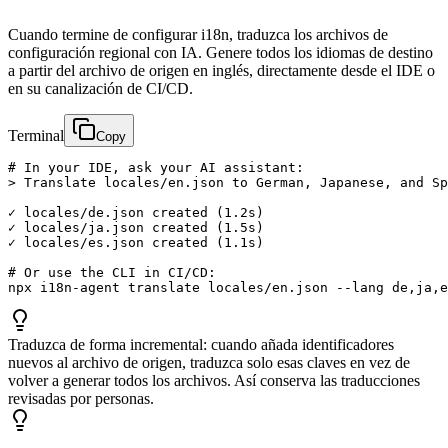
Cuando termine de configurar i18n, traduzca los archivos de
configuración regional con IA. Genere todos los idiomas de destino
a partir del archivo de origen en inglés, directamente desde el IDE o
en su canalización de CI/CD.
Terminal
Copy
# In your IDE, ask your AI assistant:

> Translate locales/en.json to German, Japanese, and Sp
✓ locales/de.json created (1.2s)

✓ locales/ja.json created (1.5s)

✓ locales/es.json created (1.1s)

# Or use the CLI in CI/CD:

npx i18n-agent translate locales/en.json --lang de,ja,e
Traduzca de forma incremental: cuando añada identificadores
nuevos al archivo de origen, traduzca solo esas claves en vez de
volver a generar todos los archivos. Así conserva las traducciones
revisadas por personas.