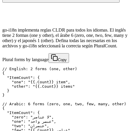
go-i18n implementa reglas CLDR para todos los idiomas. El inglés
tiene 2 formas (one y other), el árabe 6 (zero, one, two, few, many y
other) y el japonés 1 (other). Defina todas las necesarias en los
archivos y go-i18n seleccionará la correcta según PluralCount.
Plural forms by language
Copy
// English: 2 forms (one, other)

{

  "ItemCount": {

    "one": "{{.Count}} item",

    "other": "{{.Count}} items"

  }

}

// Arabic: 6 forms (zero, one, two, few, many, other)

{

  "ItemCount": {

    "zero": "لا عناصر",

    "one": "عنصر واحد",

    "two": "عنصران",

    "few": "{{.Count}} عناصر",
