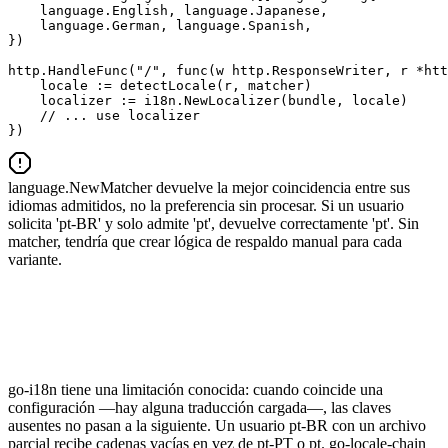
    language.English, language.Japanese,

    language.German, language.Spanish,

})

http.HandleFunc("/", func(w http.ResponseWriter, r *htt
    locale := detectLocale(r, matcher)

    localizer := i18n.NewLocalizer(bundle, locale)

    // ... use localizer

})
language.NewMatcher devuelve la mejor coincidencia entre sus
idiomas admitidos, no la preferencia sin procesar. Si un usuario
solicita 'pt-BR' y solo admite 'pt', devuelve correctamente 'pt'. Sin
matcher, tendría que crear lógica de respaldo manual para cada
variante.
go-i18n tiene una limitación conocida: cuando coincide una
configuración —hay alguna traducción cargada—, las claves
ausentes no pasan a la siguiente. Un usuario pt-BR con un archivo
parcial recibe cadenas vacías en vez de pt-PT o pt. go-locale-chain