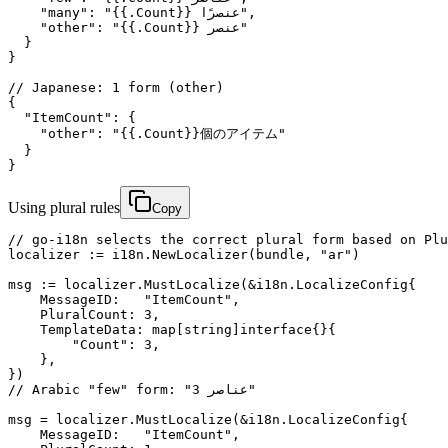
    "many": "{{.Count}} عنصرًا",

    "other": "{{.Count}} عنصر"

  }

}

// Japanese: 1 form (other)

{

  "ItemCount": {

    "other": "{{.Count}}個のアイテム"

  }

}
Using plural rules
Copy
// go-i18n selects the correct plural form based on Plu
localizer := i18n.NewLocalizer(bundle, "ar")

msg := localizer.MustLocalize(&i18n.LocalizeConfig{

    MessageID:   "ItemCount",

    PluralCount: 3,

    TemplateData: map[string]interface{}{

        "Count": 3,

    },

})

// Arabic "few" form: "3 عناصر"

msg = localizer.MustLocalize(&i18n.LocalizeConfig{

    MessageID:   "ItemCount",
