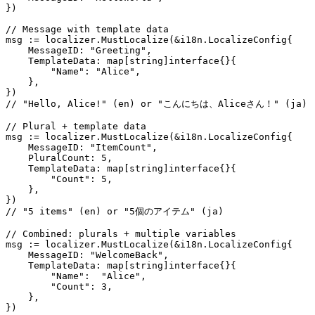
})

// Message with template data

msg := localizer.MustLocalize(&i18n.LocalizeConfig{

    MessageID: "Greeting",

    TemplateData: map[string]interface{}{

        "Name": "Alice",

    },

})

// "Hello, Alice!" (en) or "こんにちは、Aliceさん！" (ja)

// Plural + template data

msg := localizer.MustLocalize(&i18n.LocalizeConfig{

    MessageID: "ItemCount",

    PluralCount: 5,

    TemplateData: map[string]interface{}{

        "Count": 5,

    },

})

// "5 items" (en) or "5個のアイテム" (ja)

// Combined: plurals + multiple variables

msg := localizer.MustLocalize(&i18n.LocalizeConfig{

    MessageID: "WelcomeBack",

    TemplateData: map[string]interface{}{

        "Name":  "Alice",

        "Count": 3,

    },

})