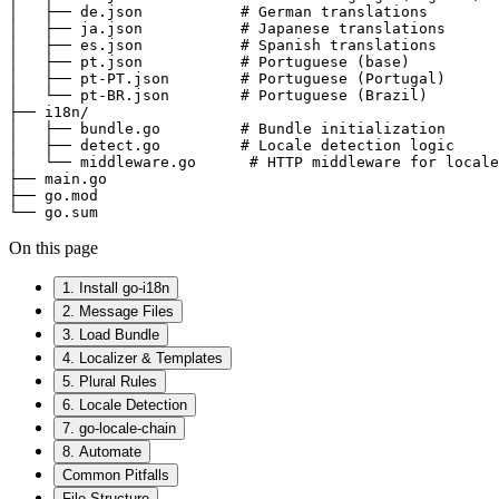
│   ├── de.json           # German translations

│   ├── ja.json           # Japanese translations

│   ├── es.json           # Spanish translations

│   ├── pt.json           # Portuguese (base)

│   ├── pt-PT.json        # Portuguese (Portugal)

│   └── pt-BR.json        # Portuguese (Brazil)

├── i18n/

│   ├── bundle.go         # Bundle initialization

│   ├── detect.go         # Locale detection logic

│   └── middleware.go      # HTTP middleware for locale

├── main.go

├── go.mod

└── go.sum
On this page
1. Install go-i18n
2. Message Files
3. Load Bundle
4. Localizer & Templates
5. Plural Rules
6. Locale Detection
7. go-locale-chain
8. Automate
Common Pitfalls
File Structure