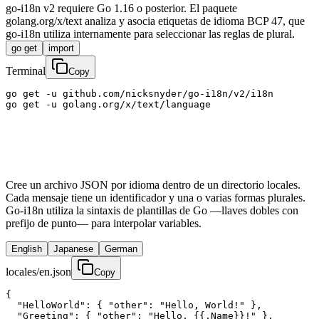
go-i18n v2 requiere Go 1.16 o posterior. El paquete
golang.org/x/text analiza y asocia etiquetas de idioma BCP 47, que
go-i18n utiliza internamente para seleccionar las reglas de plural.
go get
import
Terminal
Copy
go get -u github.com/nicksnyder/go-i18n/v2/i18n

go get -u golang.org/x/text/language
Cree un archivo JSON por idioma dentro de un directorio locales.
Cada mensaje tiene un identificador y una o varias formas plurales.
Go-i18n utiliza la sintaxis de plantillas de Go —llaves dobles con
prefijo de punto— para interpolar variables.
English
Japanese
German
locales/en.json
Copy
{

  "HelloWorld": { "other": "Hello, World!" },

  "Greeting": { "other": "Hello, {{.Name}}!" },
