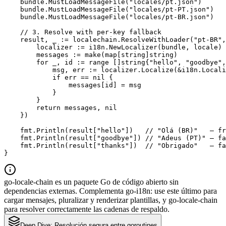
    bundle.MustLoadMessageFile("locales/pt.json")

    bundle.MustLoadMessageFile("locales/pt-PT.json")

    bundle.MustLoadMessageFile("locales/pt-BR.json")

    // 3. Resolve with per-key fallback

    result, _ := localechain.ResolveWithLoader("pt-BR",
        localizer := i18n.NewLocalizer(bundle, locale)

        messages := make(map[string]string)

        for _, id := range []string{"hello", "goodbye",
            msg, err := localizer.Localize(&i18n.Locali
            if err == nil {

                messages[id] = msg

            }

        }

        return messages, nil

    })

    fmt.Println(result["hello"])   // "Olá (BR)"   — fr
    fmt.Println(result["goodbye"]) // "Adeus (PT)" — fa
    fmt.Println(result["thanks"])  // "Obrigado"   — fa
}
go-locale-chain es un paquete Go de código abierto sin
dependencias externas. Complementa go-i18n: use este último para
cargar mensajes, pluralizar y renderizar plantillas, y go-locale-chain
para resolver correctamente las cadenas de respaldo.
Deep Dive:
Resolución segura entre goroutines