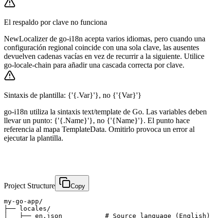
El respaldo por clave no funciona
NewLocalizer de go-i18n acepta varios idiomas, pero cuando una
configuración regional coincide con una sola clave, las ausentes
devuelven cadenas vacías en vez de recurrir a la siguiente. Utilice
go-locale-chain para añadir una cascada correcta por clave.
Sintaxis de plantilla: {'{.Var}'}, no {'{Var}'}
go-i18n utiliza la sintaxis text/template de Go. Las variables deben
llevar un punto: {'{.Name}'}, no {'{Name}'}. El punto hace
referencia al mapa TemplateData. Omitirlo provoca un error al
ejecutar la plantilla.
Project Structure
Copy
my-go-app/

├── locales/

│   ├── en.json           # Source language (English)
