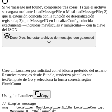
Si ve 'message not found', compruebe tres cosas: 1) que el archivo
se cargara mediante LoadMessageFile o MustLoadMessageFile; 2)
que la extensión coincida con la función de deserialización
registrada; 3) que MessageID en LocalizeConfig coincida
exactamente —incluidas mayúsculas y minúsculas— con la clave
del JSON.
Deep Dive:
Incrustar archivos de mensajes con go:embed
Cree un Localizer por solicitud con el idioma preferido del usuario.
Resuelve mensajes desde Bundle, renderiza plantillas con
text/template de Go y selecciona la forma correcta según
PluralCount.
Using the Localizer
Copy
// Simple message

msg := localizer.MustLocalize(&i18n.LocalizeConfig{

    MessageID: "HelloWorld",
