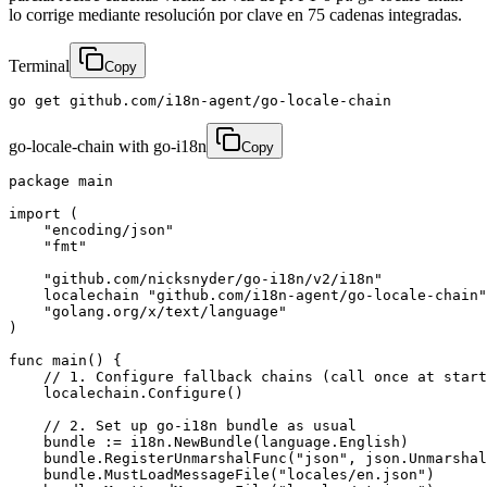
lo corrige mediante resolución por clave en 75 cadenas integradas.
Terminal
Copy
go get github.com/i18n-agent/go-locale-chain
go-locale-chain with go-i18n
Copy
package main

import (

    "encoding/json"

    "fmt"

    "github.com/nicksnyder/go-i18n/v2/i18n"

    localechain "github.com/i18n-agent/go-locale-chain"

    "golang.org/x/text/language"

)

func main() {

    // 1. Configure fallback chains (call once at start
    localechain.Configure()

    // 2. Set up go-i18n bundle as usual

    bundle := i18n.NewBundle(language.English)

    bundle.RegisterUnmarshalFunc("json", json.Unmarshal
    bundle.MustLoadMessageFile("locales/en.json")
