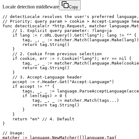
Locale detection middleware
Copy
// detectLocale resolves the user's preferred language.

// Priority: query param > cookie > Accept-Language hea
func detectLocale(r *http.Request, matcher language.Mat
    // 1. Explicit query parameter: ?lang=ja

    if lang := r.URL.Query().Get("lang"); lang != "" {

        tag, _, _ := matcher.Match(language.Make(lang))

        return tag.String()

    }

    // 2. Cookie from previous selection

    if cookie, err := r.Cookie("lang"); err == nil {

        tag, _, _ := matcher.Match(language.Make(cookie
        return tag.String()

    }

    // 3. Accept-Language header

    accept := r.Header.Get("Accept-Language")

    if accept != "" {

        tags, _, _ := language.ParseAcceptLanguage(acce
        if len(tags) > 0 {

            tag, _, _ := matcher.Match(tags...)

            return tag.String()

        }

    }

    return "en" // 4. Default

}

// Usage:

matcher := language.NewMatcher([]language.Tag{
