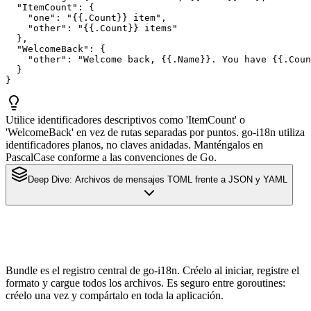
  "ItemCount": {

    "one": "{{.Count}} item",

    "other": "{{.Count}} items"

  },

  "WelcomeBack": {

    "other": "Welcome back, {{.Name}}. You have {{.Coun
  }

}
Utilice identificadores descriptivos como 'ItemCount' o
'WelcomeBack' en vez de rutas separadas por puntos. go-i18n utiliza
identificadores planos, no claves anidadas. Manténgalos en
PascalCase conforme a las convenciones de Go.
Deep Dive:
Archivos de mensajes TOML frente a JSON y YAML
Bundle es el registro central de go-i18n. Créelo al iniciar, registre el
formato y cargue todos los archivos. Es seguro entre goroutines:
créelo una vez y compártalo en toda la aplicación.