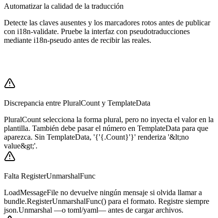
Automatizar la calidad de la traducción
Detecte las claves ausentes y los marcadores rotos antes de publicar
con i18n-validate. Pruebe la interfaz con pseudotraducciones
mediante i18n-pseudo antes de recibir las reales.
Discrepancia entre PluralCount y TemplateData
PluralCount selecciona la forma plural, pero no inyecta el valor en la
plantilla. También debe pasar el número en TemplateData para que
aparezca. Sin TemplateData, '{'{.Count}'}' renderiza '&lt;no
value&gt;'.
Falta RegisterUnmarshalFunc
LoadMessageFile no devuelve ningún mensaje si olvida llamar a
bundle.RegisterUnmarshalFunc() para el formato. Registre siempre
json.Unmarshal —o toml/yaml— antes de cargar archivos.