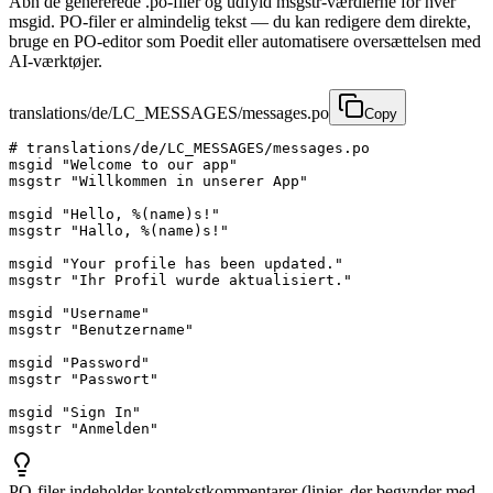
Åbn de genererede .po-filer og udfyld msgstr-værdierne for hver
msgid. PO-filer er almindelig tekst — du kan redigere dem direkte,
bruge en PO-editor som Poedit eller automatisere oversættelsen med
AI-værktøjer.
translations/de/LC_MESSAGES/messages.po
Copy
# translations/de/LC_MESSAGES/messages.po

msgid "Welcome to our app"

msgstr "Willkommen in unserer App"

msgid "Hello, %(name)s!"

msgstr "Hallo, %(name)s!"

msgid "Your profile has been updated."

msgstr "Ihr Profil wurde aktualisiert."

msgid "Username"

msgstr "Benutzername"

msgid "Password"

msgstr "Passwort"

msgid "Sign In"

msgstr "Anmelden"
PO-filer indeholder kontekstkommentarer (linjer, der begynder med