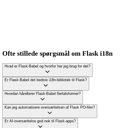
German
Spanish
French
Japanese
Korean
Chinese (Simplified)
Portuguese (BR)
Italian
Ofte stillede spørgsmål om Flask i18n
Hvad er Flask-Babel og hvorfor har jeg brug for det?
Er Flask-Babel det bedste i18n-bibliotek til Flask?
Hvordan håndterer Flask-Babel flertalsformer?
Kan jeg automatisere oversættelsen af Flask PO-filer?
Er AI-oversættelse god nok til Flask-apps?