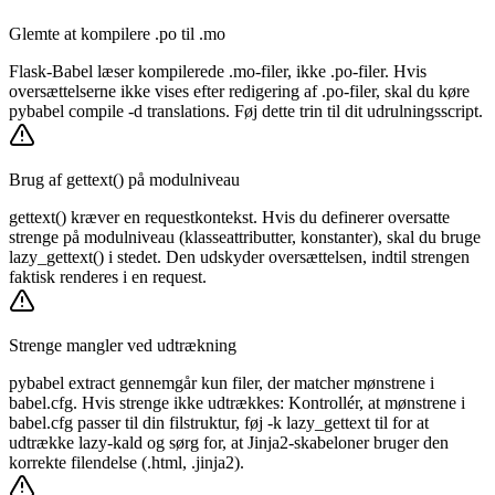
Glemte at kompilere .po til .mo
Flask-Babel læser kompilerede .mo-filer, ikke .po-filer. Hvis
oversættelserne ikke vises efter redigering af .po-filer, skal du køre
pybabel compile -d translations. Føj dette trin til dit udrulningsscript.
Brug af gettext() på modulniveau
gettext() kræver en requestkontekst. Hvis du definerer oversatte
strenge på modulniveau (klasseattributter, konstanter), skal du bruge
lazy_gettext() i stedet. Den udskyder oversættelsen, indtil strengen
faktisk renderes i en request.
Strenge mangler ved udtrækning
pybabel extract gennemgår kun filer, der matcher mønstrene i
babel.cfg. Hvis strenge ikke udtrækkes: Kontrollér, at mønstrene i
babel.cfg passer til din filstruktur, føj -k lazy_gettext til for at
udtrække lazy-kald og sørg for, at Jinja2-skabeloner bruger den
korrekte filendelse (.html, .jinja2).