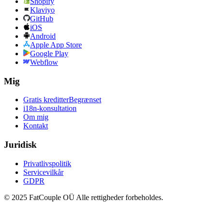
Shopify
Klaviyo
GitHub
iOS
Android
Apple App Store
Google Play
Webflow
Mig
Gratis kreditter
Begrænset
i18n-konsultation
Om mig
Kontakt
Juridisk
Privatlivspolitik
Servicevilkår
GDPR
© 2025 FatCouple OÜ Alle rettigheder forbeholdes.