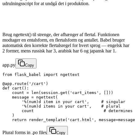
udrulningsscript for at undgå det i produktion.
Brug ngettext() til strenge, der afhænger af flertal. Funktionen
modtager en entalsform, en flertalsform og antallet. Babel bruger
automatisk den korrekte flertalsregel for hvert sprog — engelsk har
2 former, mens russisk har 3, arabisk har 6 og japansk har 1.
app.py
Copy
from flask_babel import ngettext

@app.route('/cart')

def cart():

    count = len(session.get('cart_items', []))

    message = ngettext(

        '%(num)d item in your cart',     # singular

        '%(num)d items in your cart',    # plural

        count                             # determines 
    )

    return render_template('cart.html', message=message
Plural forms in .po files
Copy