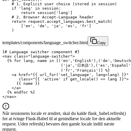
    # 1. Explicit user choice (stored in session)

    if 'lang' in session:

        return session['lang']

    # 2. Browser Accept-Language header

    return request.accept_languages.best_match(

        ['en', 'de', 'ja', 'es', 'fr']

    )
templates/components/language_switcher.html
Copy
{# Language switcher component #}

<nav class="language-switcher">

  {% for lang, name in [('en','English'),('de','Deutsch
                         ('ja','日本語'),('es','Español')
                         ('fr','Français')] %}

    <a href="{{ url_for('set_language', lang=lang) }}"

       class="{{ 'active' if get_locale() == lang }}">

      {{ name }}

    </a>

  {% endfor %}

</nav>
Når sessionens locale er ændret, skal du kalde flask_babel.refresh()
for at tvinge Flask-Babel til at genindlæse locale for den aktuelle
request. Uden refresh() bevares den gamle locale indtil næste
request.