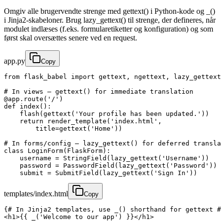
Omgiv alle brugervendte strenge med gettext() i Python-kode og _()
i Jinja2-skabeloner. Brug lazy_gettext() til strenge, der defineres, når
modulet indlæses (f.eks. formularetiketter og konfiguration) og som
først skal oversættes senere ved en request.
app.py
Copy
from flask_babel import gettext, ngettext, lazy_gettext

# In views — gettext() for immediate translation

@app.route('/')

def index():

    flash(gettext('Your profile has been updated.'))

    return render_template('index.html',

        title=gettext('Home'))

# In forms/config — lazy_gettext() for deferred transla
class LoginForm(FlaskForm):

    username = StringField(lazy_gettext('Username'))

    password = PasswordField(lazy_gettext('Password'))

    submit = SubmitField(lazy_gettext('Sign In'))
templates/index.html
Copy
{# In Jinja2 templates, use _() shorthand for gettext #
<h1>{{ _('Welcome to our app') }}</h1>
