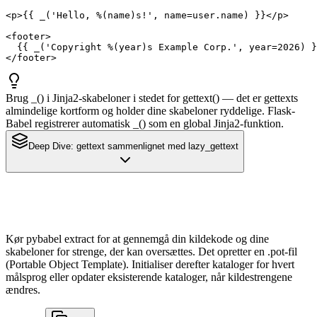
<p>{{ _('Hello, %(name)s!', name=user.name) }}</p>

<footer>

  {{ _('Copyright %(year)s Example Corp.', year=2026) }
</footer>
Brug _() i Jinja2-skabeloner i stedet for gettext() — det er gettexts
almindelige kortform og holder dine skabeloner ryddelige. Flask-
Babel registrerer automatisk _() som en global Jinja2-funktion.
Deep Dive:
gettext sammenlignet med lazy_gettext
Kør pybabel extract for at gennemgå din kildekode og dine
skabeloner for strenge, der kan oversættes. Det opretter en .pot-fil
(Portable Object Template). Initialiser derefter kataloger for hvert
målsprog eller opdater eksisterende kataloger, når kildestrengene
ændres.