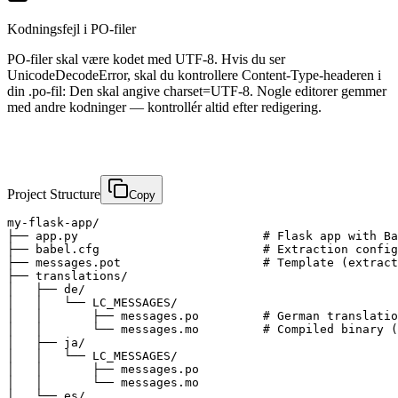
Kodningsfejl i PO-filer
PO-filer skal være kodet med UTF-8. Hvis du ser
UnicodeDecodeError, skal du kontrollere Content-Type-headeren i
din .po-fil: Den skal angive charset=UTF-8. Nogle editorer gemmer
med andre kodninger — kontrollér altid efter redigering.
Project Structure
Copy
my-flask-app/

├── app.py                          # Flask app with Ba
├── babel.cfg                       # Extraction config

├── messages.pot                    # Template (extract
├── translations/

│   ├── de/

│   │   └── LC_MESSAGES/

│   │       ├── messages.po         # German translatio
│   │       └── messages.mo         # Compiled binary (
│   ├── ja/

│   │   └── LC_MESSAGES/

│   │       ├── messages.po

│   │       └── messages.mo

│   └── es/
